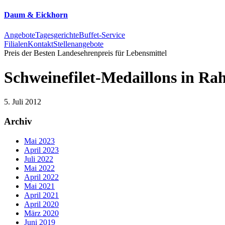
Daum & Eickhorn
Angebote
Tagesgerichte
Buffet-Service
Filialen
Kontakt
Stellenangebote
Preis der Besten
Landesehrenpreis für Lebensmittel
Schweinefilet-Medaillons in R
5. Juli 2012
Archiv
Mai 2023
April 2023
Juli 2022
Mai 2022
April 2022
Mai 2021
April 2021
April 2020
März 2020
Juni 2019