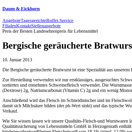
Daum & Eickhorn
Angebote
Tagesgerichte
Buffet-Service
Filialen
Kontakt
Stellenangebote
Preis der Besten
Landesehrenpreis für Lebensmittel
Bergische geräucherte Bratwurs
10. Januar 2013
Die Bergische geräucherte Bratwurst ist eine Spezialität aus unserem 
Zur Herstellung verwenden wir nur erstklassiges, ausgesuchtes Schw
sortiertes und entsehntes Schweinefleisch verwendet. Die Wurstmass
(Dextrose) 2g, Natriumcarbonat (Vitamin C) 2g und ein wenig Monon
Anschließend wird das Fleisch im Schneidmischer und im Fleischwolf
damit sich Milchsäure bilden (der ph-Wert sinkt) und das typische 
Verkauf.
Wie Sie wissen lassen wir unsere Qualitäts-Fleisch-und Wurstwaren l
Qualitätssicherung von Lebensmitteln GmbH in Herzogenrath enthält 
bindegewebseiweißfreiem Fleischeiweiß von 18,1% (mind. 12,0% wer