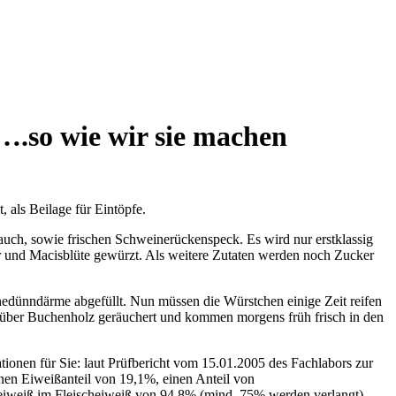
….so wie wir sie machen
, als Beilage für Eintöpfe.
uch, sowie frischen Schweinerückenspeck. Es wird nur erstklassig
er und Macisblüte gewürzt. Als weitere Zutaten werden noch Zucker
nedünndärme abgefüllt. Nun müssen die Würstchen einige Zeit reifen
m über Buchenholz geräuchert und kommen morgens früh frisch in den
tionen für Sie: laut Prüfbericht vom 15.01.2005 des Fachlabors zur
nen Eiweißanteil von 19,1%, einen Anteil von
eiweiß im Fleischeiweiß von 94,8% (mind. 75% werden verlangt).