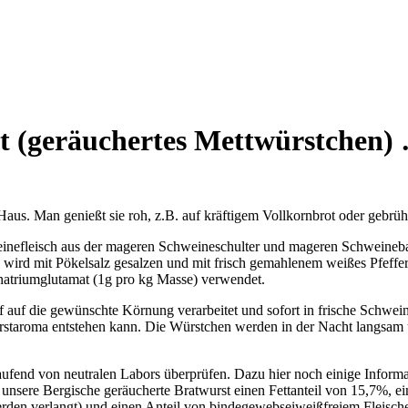
t (geräuchertes Mettwürstchen) 
Haus. Man genießt sie roh, z.B. auf kräftigem Vollkornbrot oder gebrüht
einefleisch aus der mageren Schweineschulter und mageren Schweineba
e wird mit Pökelsalz gesalzen und mit frisch gemahlenem weißes Pfeff
atriumglutamat (1g pro kg Masse) verwendet.
 auf die gewünschte Körnung verarbeitet und sofort in frische Schwei
Wurstaroma entstehen kann. Die Würstchen werden in der Nacht langsa
aufend von neutralen Labors überprüfen. Dazu hier noch einige Informa
unsere Bergische geräucherte Bratwurst einen Fettanteil von 15,7%, ei
den verlangt) und einen Anteil von bindegewebseiweißfreiem Fleisch