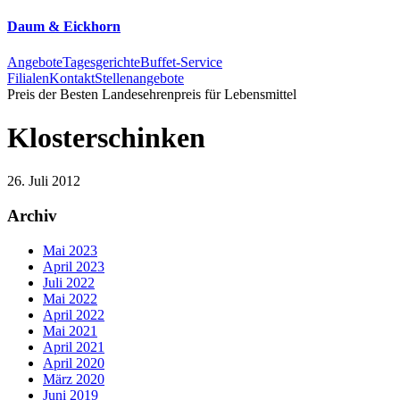
Daum & Eickhorn
Angebote
Tagesgerichte
Buffet-Service
Filialen
Kontakt
Stellenangebote
Preis der Besten
Landesehrenpreis für Lebensmittel
Klosterschinken
26. Juli 2012
Archiv
Mai 2023
April 2023
Juli 2022
Mai 2022
April 2022
Mai 2021
April 2021
April 2020
März 2020
Juni 2019