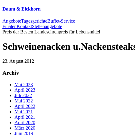
Daum & Eickhorn
Angebote
Tagesgerichte
Buffet-Service
Filialen
Kontakt
Stellenangebote
Preis der Besten
Landesehrenpreis für Lebensmittel
Schweinenacken u.Nackensteak
23. August 2012
Archiv
Mai 2023
April 2023
Juli 2022
Mai 2022
April 2022
Mai 2021
April 2021
April 2020
März 2020
Juni 2019